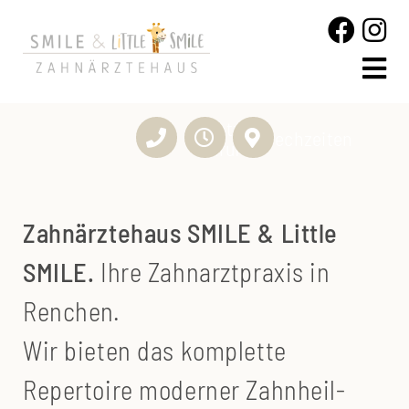
jetzt
Sprechzeiten
anrufen
Zahn­ärztehaus SMILE & Little
SMILE.
Ihre Zahn­arzt­praxis in
Renchen.
Wir bieten das komplette
Repertoire moderner Zahn­heil­