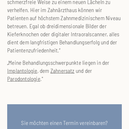
schmerzfreie Weise zu einem neuen Lächeln zu
verhelfen. Hier im Zahnärzthaus können wir
Patienten auf höchstem Zahnmedizinischem Niveau
betreuen. Egal ob drei­dimensio­nale Bilder der
Kiefer­knochen oder digitaler Intraoral­scanner, alles
dient dem langfristigen Behand­lungs­erfolg und der
Patienten­zufrieden­heit.“
„Meine Behandlungsschwerpunkte liegen in der
Implantologie
, dem
Zahnersatz
und der
Parodontologie
."
Sie möchten einen Termin vereinbaren?