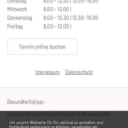
Dienstag
8.00 - 12.30 | 13.30- 18.00
Mittwoch
8.00 - 12.00 |
Donnerstag
8.00 - 12.30 | 13.30- 18.00
Freitag
8.00 - 12.00 |
Termin online buchen
Impressum
Datenschutz
Gesundheitstipp:
Gesetzlich Versicherte erhalten 15 Prozent mehr
Zuschuss zum Zahnersatz, wenn sie durch ihr
Um unsere Webseite für Sie optimal zu gestalten und
fortlaufend verbessern zu können, verwenden wir